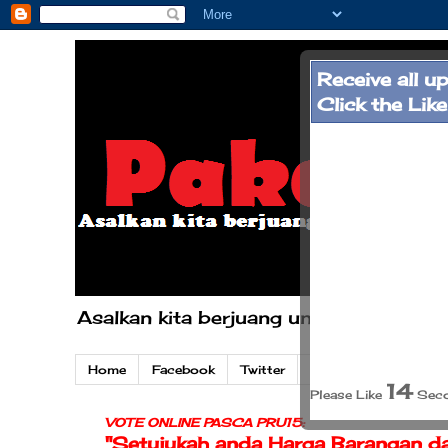
Receive all u
Click the Lik
Asalkan kita berjuang untuk kepentinga
Home
Facebook
Twitter
BERSAMA Padang S
13
Please Like
Secon
VOTE ONLINE PASCA PRU15:
"Setujukah anda Harga Barangan d